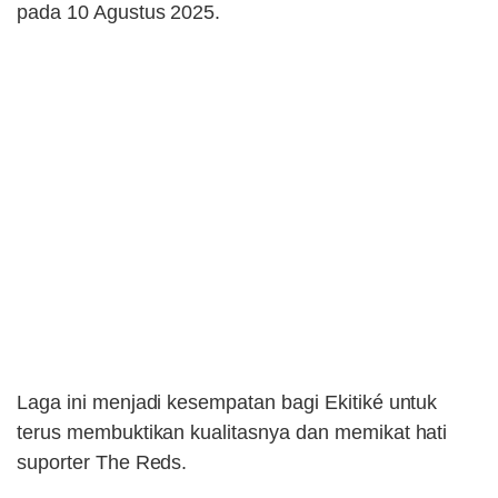
pada 10 Agustus 2025.
Laga ini menjadi kesempatan bagi Ekitiké untuk
terus membuktikan kualitasnya dan memikat hati
suporter The Reds.