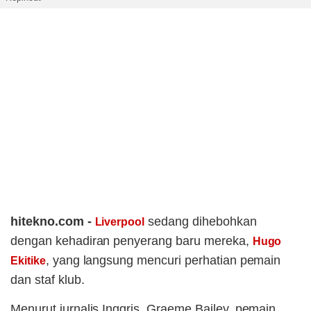
hitekno.com -
sedang dihebohkan
Liverpool
dengan kehadiran penyerang baru mereka,
Hugo
, yang langsung mencuri perhatian pemain
Ekitike
dan staf klub.
Menurut jurnalis Inggris, Graeme Bailey, pemain