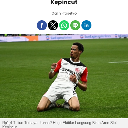
Kepincut
Galih Prasetyo
Rp1,4 Triliun Terbayar Lunas? Hugo Ekitike Langsung Bikin Arne Slot
Kepincut