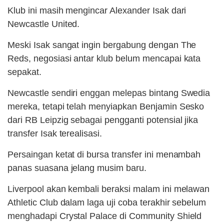
Klub ini masih mengincar Alexander Isak dari
Newcastle United.
Meski Isak sangat ingin bergabung dengan The
Reds, negosiasi antar klub belum mencapai kata
sepakat.
Newcastle sendiri enggan melepas bintang Swedia
mereka, tetapi telah menyiapkan Benjamin Sesko
dari RB Leipzig sebagai pengganti potensial jika
transfer Isak terealisasi.
Persaingan ketat di bursa transfer ini menambah
panas suasana jelang musim baru.
Liverpool akan kembali beraksi malam ini melawan
Athletic Club dalam laga uji coba terakhir sebelum
menghadapi Crystal Palace di Community Shield