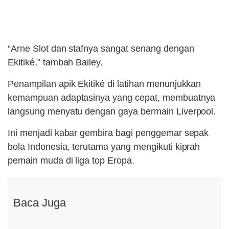
“Arne Slot dan stafnya sangat senang dengan
Ekitiké,” tambah Bailey.
Penampilan apik Ekitiké di latihan menunjukkan
kemampuan adaptasinya yang cepat, membuatnya
langsung menyatu dengan gaya bermain Liverpool.
Ini menjadi kabar gembira bagi penggemar sepak
bola Indonesia, terutama yang mengikuti kiprah
pemain muda di liga top Eropa.
Baca Juga