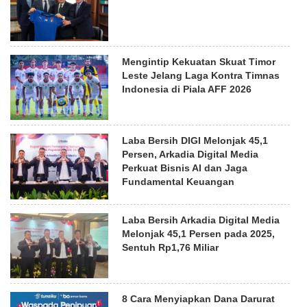
Mengintip Kekuatan Skuat Timor
Leste Jelang Laga Kontra Timnas
Indonesia di Piala AFF 2026
Laba Bersih DIGI Melonjak 45,1
Persen, Arkadia Digital Media
Perkuat Bisnis AI dan Jaga
Fundamental Keuangan
Laba Bersih Arkadia Digital Media
Melonjak 45,1 Persen pada 2025,
Sentuh Rp1,76 Miliar
8 Cara Menyiapkan Dana Darurat