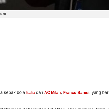
isti
da sepak bola
dan
,
, yang ba
Italia
AC Milan
Franco Baresi