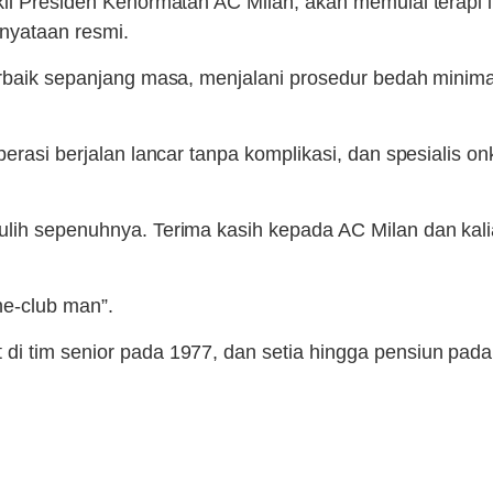
kil Presiden Kehormatan AC Milan, akan memulai terapi 
rnyataan resmi.
erbaik sepanjang masa, menjalani prosedur bedah minima
perasi berjalan lancar tanpa komplikasi, dan spesialis
pulih sepenuhnya. Terima kasih kepada AC Milan dan ka
one-club man”.
di tim senior pada 1977, dan setia hingga pensiun pada