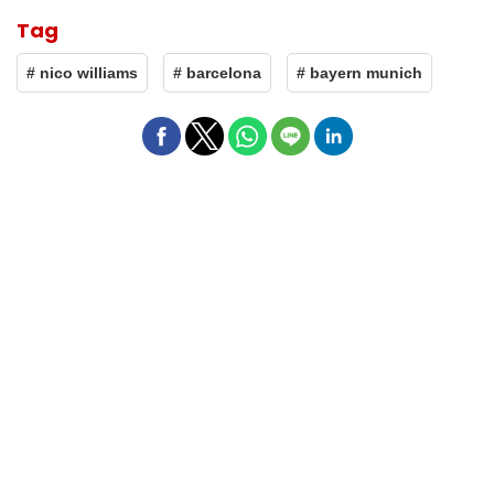
Tag
# nico williams
# barcelona
# bayern munich