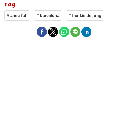
Tag
# ansu fati
# barcelona
# frenkie de jong