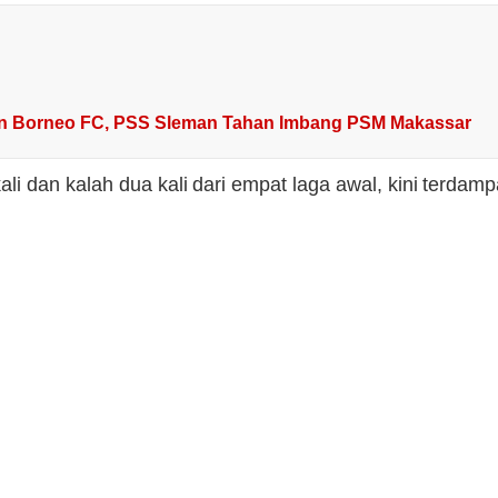
kan Borneo FC, PSS Sleman Tahan Imbang PSM Makassar
i dan kalah dua kali dari empat laga awal, kini terdam