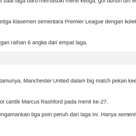
lai saat laga baru memasuki menit ketiga, gol bunuh dir
ketiga klasemen sementara Premier League dengan kolek
ngan raihan 6 angka dari empat laga.
tamunya, Manchester United dalam big match pekan keem
 gol cantik Marcus Rashford pada menit ke-27.
ngamankan tiga poin penuh dari laga ini. Hanya semeni