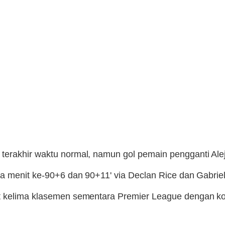
terakhir waktu normal, namun gol pemain pengganti Alej
da menit ke-90+6 dan 90+11' via Declan Rice dan Gabrie
 kelima klasemen sementara Premier League dengan kolek