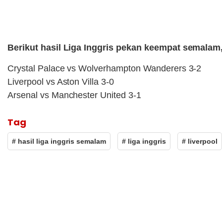
Berikut hasil Liga Inggris pekan keempat semalam,
Crystal Palace vs Wolverhampton Wanderers 3-2
Liverpool vs Aston Villa 3-0
Arsenal vs Manchester United 3-1
Tag
# hasil liga inggris semalam
# liga inggris
# liverpool