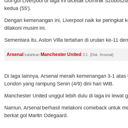
Gol-gol Liverpool di laga ini dicetak Dominik Szobosz
kedua (55').
Dengan kemenangan ini, Liverpool naik ke peringkat 
dilakoni musim ini.
Sementara itu, Aston Villa tertahan di urutan ke-11 de
Arsenal
Manchester United
kalahkan
3-1. (Dok. Arsenal)
Di laga lainnya, Arsenal meraih kemenangan 3-1 atas 
London yang rampung Senin (4/9) dini hari WIB.
Manchester United unggul lebih dulu di laga ini lewat
Namun, Arsenal berhasil melakoni comeback untuk me
berkat gol Martin Odegaard.