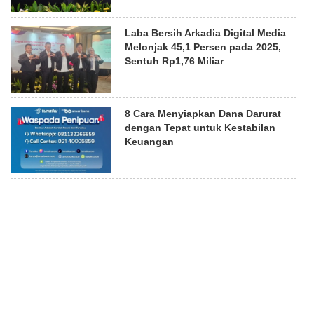
Laba Bersih Arkadia Digital Media
Melonjak 45,1 Persen pada 2025,
Sentuh Rp1,76 Miliar
8 Cara Menyiapkan Dana Darurat
dengan Tepat untuk Kestabilan
Keuangan