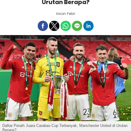
Urutan Berapa?
Irwan Febri
Daftar Peraih Juara Carabao Cup Terbanyak, Manchester United di Urutan
Berapa?