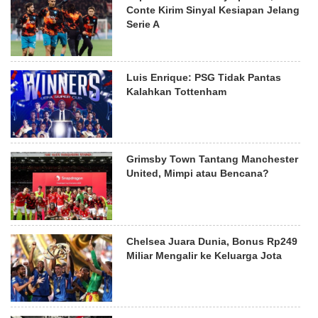
Conte Kirim Sinyal Kesiapan Jelang
Serie A
Luis Enrique: PSG Tidak Pantas
Kalahkan Tottenham
Grimsby Town Tantang Manchester
United, Mimpi atau Bencana?
Chelsea Juara Dunia, Bonus Rp249
Miliar Mengalir ke Keluarga Jota