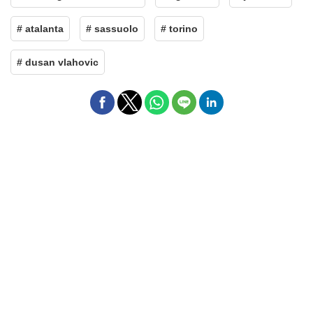
# atalanta
# sassuolo
# torino
# dusan vlahovic