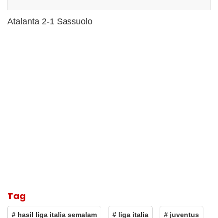
Atalanta 2-1 Sassuolo
Tag
# hasil liga italia semalam
# liga italia
# juventus