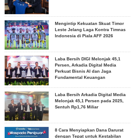
Mengintip Kekuatan Skuat Timor
Leste Jelang Laga Kontra Timnas
Indonesia di Piala AFF 2026
Laba Bersih DIGI Melonjak 45,1
Persen, Arkadia Digital Media
Perkuat Bisnis AI dan Jaga
Fundamental Keuangan
Laba Bersih Arkadia Digital Media
Melonjak 45,1 Persen pada 2025,
Sentuh Rp1,76 Miliar
8 Cara Menyiapkan Dana Darurat
dengan Tepat untuk Kestabilan