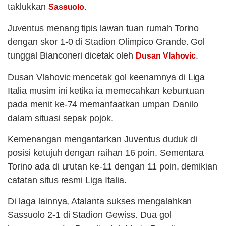
taklukkan
.
Sassuolo
Juventus menang tipis lawan tuan rumah Torino
dengan skor 1-0 di Stadion Olimpico Grande. Gol
tunggal Bianconeri dicetak oleh
.
Dusan Vlahovic
Dusan Vlahovic mencetak gol keenamnya di Liga
Italia musim ini ketika ia memecahkan kebuntuan
pada menit ke-74 memanfaatkan umpan Danilo
dalam situasi sepak pojok.
Kemenangan mengantarkan Juventus duduk di
posisi ketujuh dengan raihan 16 poin. Sementara
Torino ada di urutan ke-11 dengan 11 poin, demikian
catatan situs resmi Liga Italia.
Di laga lainnya, Atalanta sukses mengalahkan
Sassuolo 2-1 di Stadion Gewiss. Dua gol