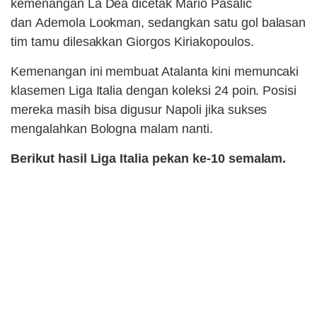
kemenangan La Dea dicetak Mario Pasalic
dan Ademola Lookman, sedangkan satu gol balasan
tim tamu dilesakkan Giorgos Kiriakopoulos.
Kemenangan ini membuat Atalanta kini memuncaki
klasemen Liga Italia dengan koleksi 24 poin. Posisi
mereka masih bisa digusur Napoli jika sukses
mengalahkan Bologna malam nanti.
Berikut hasil Liga Italia pekan ke-10 semalam.