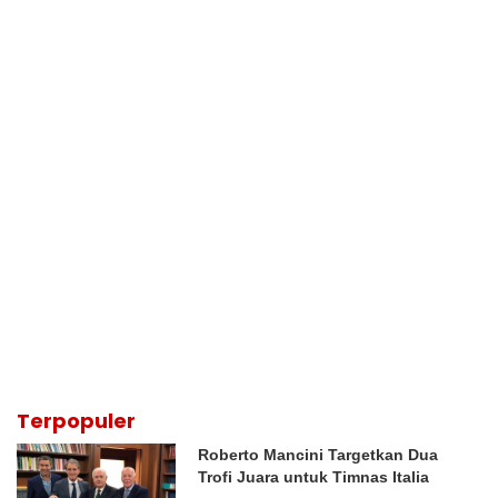
Terpopuler
Roberto Mancini Targetkan Dua
Trofi Juara untuk Timnas Italia