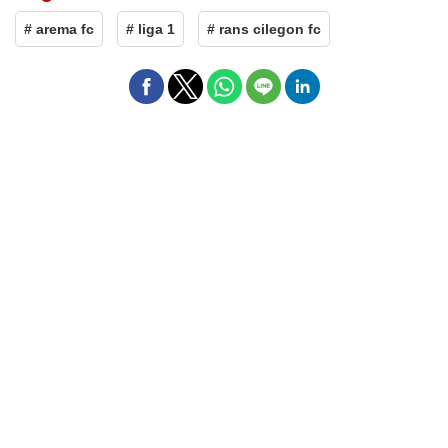
# arema fc
# liga 1
# rans cilegon fc