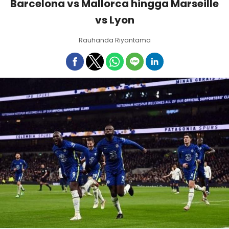
Barcelona vs Mallorca hingga Marseille
vs Lyon
Rauhanda Riyantama