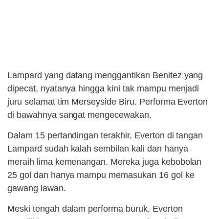
Lampard yang datang menggantikan Benitez yang
dipecat, nyatanya hingga kini tak mampu menjadi
juru selamat tim Merseyside Biru. Performa Everton
di bawahnya sangat mengecewakan.
Dalam 15 pertandingan terakhir, Everton di tangan
Lampard sudah kalah sembilan kali dan hanya
meraih lima kemenangan. Mereka juga kebobolan
25 gol dan hanya mampu memasukan 16 gol ke
gawang lawan.
Meski tengah dalam performa buruk, Everton