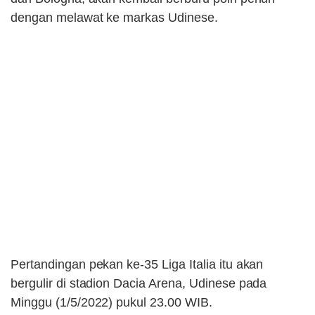
dengan melawat ke markas Udinese.
Pertandingan pekan ke-35 Liga Italia itu akan
bergulir di stadion Dacia Arena, Udinese pada
Minggu (1/5/2022) pukul 23.00 WIB.