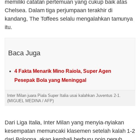
memiliki catatan pertemuan yang cukup baik atas
Chelsea. Dalam tiga perjumpaan terakhir di
kandang, The Toffees selalu mengalahkan tamunya
itu.
Baca Juga
4 Fakta Menarik Mino Raiola, Super Agen
Pesepak Bola yang Meninggal
Inter Milan juara Piala Super Italia usai kalahkan Juventus 2-1.
(MIGUEL MEDINA / AFP)
Dari Liga Italia, Inter Milan yang menyia-nyiakan
kesempatan memuncaki klasemen setelah kalah 1-2
dari Bologna, akan kembali berburu poin penuh