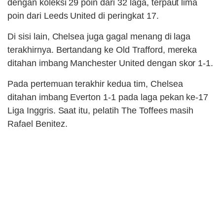
dengan koleksi 29 poin dari 32 laga, terpaut lima
poin dari Leeds United di peringkat 17.
Di sisi lain, Chelsea juga gagal menang di laga
terakhirnya. Bertandang ke Old Trafford, mereka
ditahan imbang Manchester United dengan skor 1-1.
Pada pertemuan terakhir kedua tim, Chelsea
ditahan imbang Everton 1-1 pada laga pekan ke-17
Liga Inggris. Saat itu, pelatih The Toffees masih
Rafael Benitez.