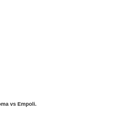
Roma vs Empoli.