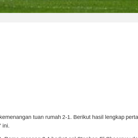
 kemenangan tuan rumah 2-1. Berikut hasil lengkap per
ini.