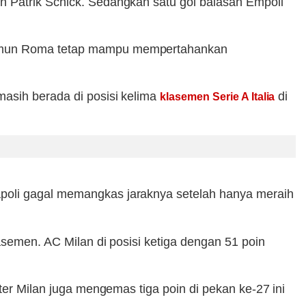
n Patrik Schick. Sedangkan satu gol balasan Empoli
 Namun Roma tetap mampu mempertahankan
masih berada di posisi kelima
di
klasemen Serie A Italia
apoli gagal memangkas jaraknya setelah hanya meraih
asemen. AC Milan di posisi ketiga dengan 51 poin
ter Milan juga mengemas tiga poin di pekan ke-27 ini