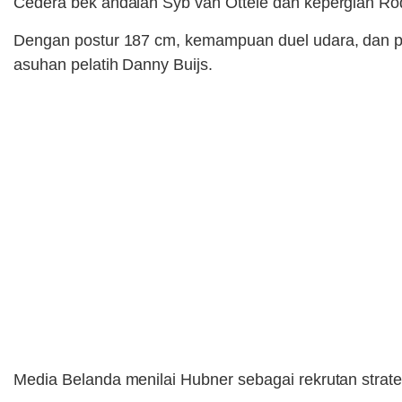
Cedera bek andalan Syb van Ottele dan kepergian Rod
Dengan postur 187 cm, kemampuan duel udara, dan pe
asuhan pelatih Danny Buijs.
Media Belanda menilai Hubner sebagai rekrutan strat