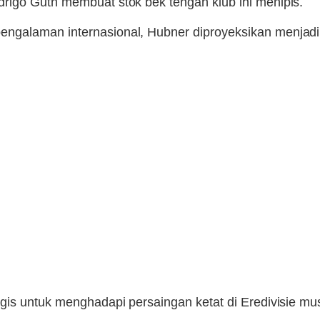
rigo Guth membuat stok bek tengah klub ini menipis.
ngalaman internasional, Hubner diproyeksikan menjadi
egis untuk menghadapi persaingan ketat di Eredivisie m