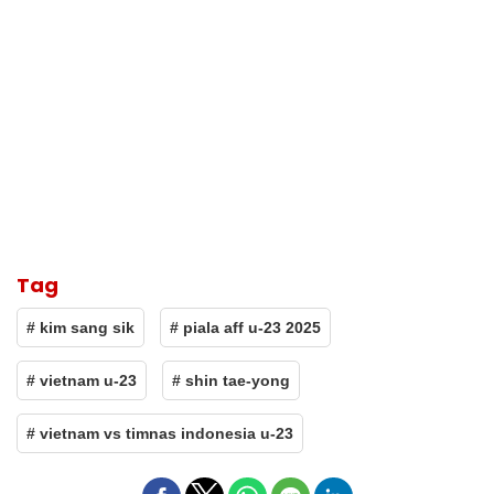
Tag
# kim sang sik
# piala aff u-23 2025
# vietnam u-23
# shin tae-yong
# vietnam vs timnas indonesia u-23