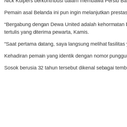
Nick Kuipers berkontribusi dalam membawa Persib Ban
Pemain asal Belanda ini pun ingin melanjutkan prest
“Bergabung dengan Dewa United adalah kehormatan bes
tertulis yang diterima pewarta, Kamis.
"Saat pertama datang, saya langsung melihat fasilitas y
Kehadiran pemain yang identik dengan nomor punggung d
Sosok berusia 32 tahun tersebut dikenal sebagai tembo