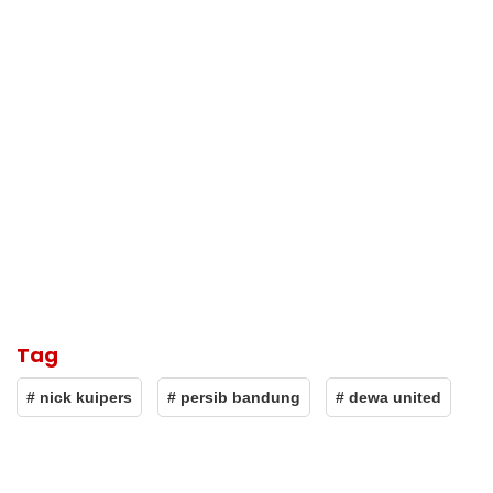
Tag
# nick kuipers
# persib bandung
# dewa united