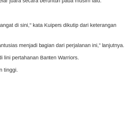
lar juara secara beruntun pada musim lalu.
t di sini," kata Kuipers dikutip dari keterangan
ntusias menjadi bagian dari perjalanan ini,” lanjutnya.
i lini pertahanan Banten Warriors.
 tinggi.