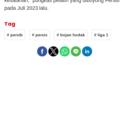
kesalahan," pungkas pelatih yang diboyong Persib
pada Juli 2023 lalu.
Tag
# persib
# persis
# bojan hodak
# liga 1