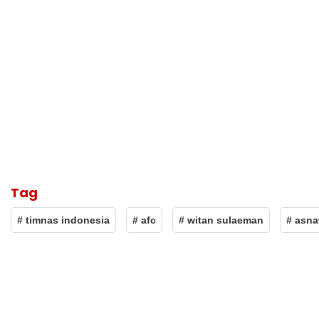
Tag
# timnas indonesia
# afc
# witan sulaeman
# asn