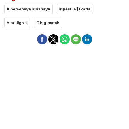
# persebaya surabaya
# persija jakarta
# bri liga 1
# big match