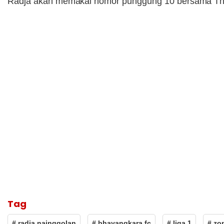
Radja akan memakai nomor punggung 10 bersama The
Tag
# radja nainggolan
# bhayangkara fc
# liga 1
# zo