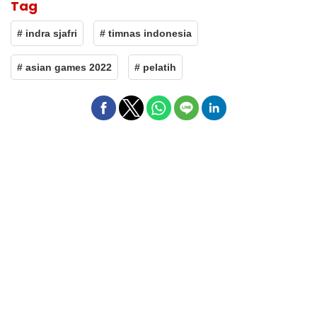
Tag
# indra sjafri
# timnas indonesia
# asian games 2022
# pelatih