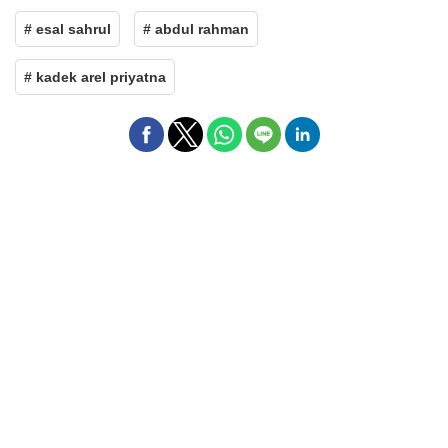
# esal sahrul
# abdul rahman
# kadek arel priyatna