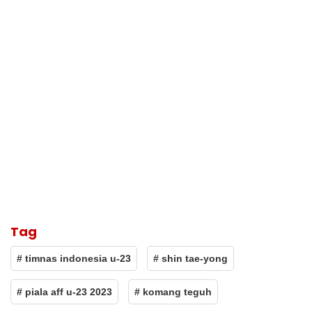
Tag
# timnas indonesia u-23
# shin tae-yong
# piala aff u-23 2023
# komang teguh