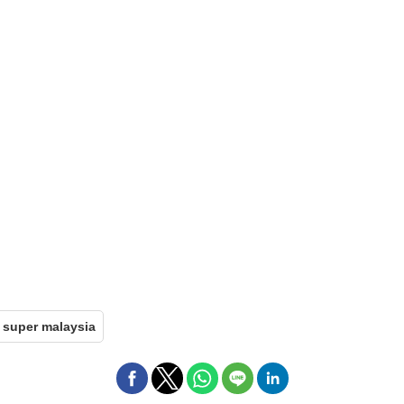
a super malaysia