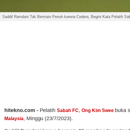
Saddil Ramdani Tak Bermain Penuh karena Cedera, Begini Kata Pelatih S
hitekno.com -
Pelatih
,
buka s
Sabah FC
Ong Kim Swee
, Minggu (23/7/2023).
Malaysia