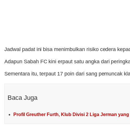
Jadwal padat ini bisa menimbulkan risiko cedera kepad
Adapun Sabah FC kini erpaut satu angka dari peringkat
Sementara itu, terpaut 17 poin dari sang pemuncak kl
Baca Juga
Profil Greuther Furth, Klub Divisi 2 Liga Jerman yan