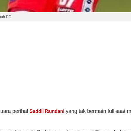
abah FC
uara perihal
yang tak bermain full saat 
Saddil Ramdani