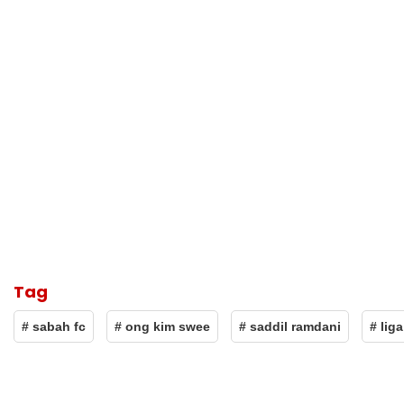
Tag
# sabah fc
# ong kim swee
# saddil ramdani
# lig