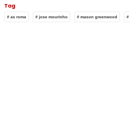
Tag
# as roma
# jose mourinho
# mason greenwood
#