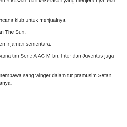
pemerkosaan dan kekerasan yang menjeratnya telah
encana klub untuk menjualnya.
an The Sun.
peminjaman sementara.
ama tim Serie A AC Milan, Inter dan Juventus juga
 membawa sang winger dalam tur pramusim Setan
anya.