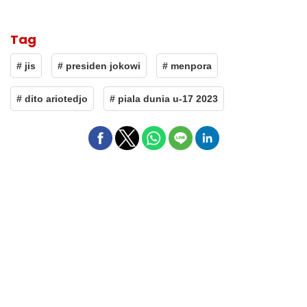
Tag
# jis
# presiden jokowi
# menpora
# dito ariotedjo
# piala dunia u-17 2023