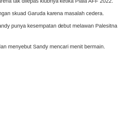
ena tak dilepas klubnya ketika Piala AFF 2022.
dengan skuad Garuda karena masalah cedera.
 Sandy punya kesempatan debut melawan Palesitna
dan menyebut Sandy mencari menit bermain.