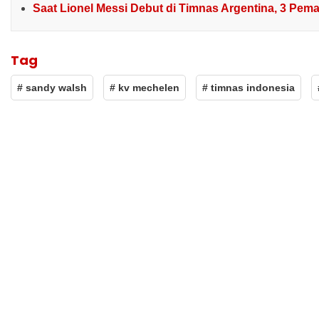
Saat Lionel Messi Debut di Timnas Argentina, 3 Pema
Tag
# sandy walsh
# kv mechelen
# timnas indonesia