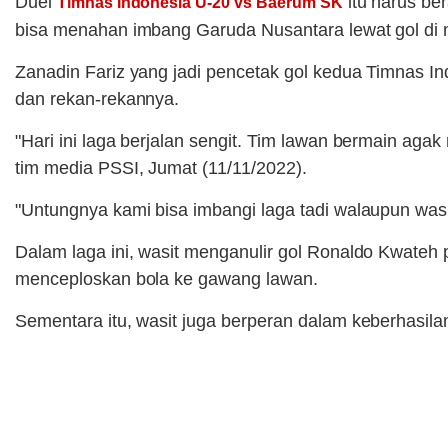
Duel
itu harus ber
Timnas Indonesia U-20 vs Baerum SK
bisa menahan imbang Garuda Nusantara lewat gol di m
Zanadin Fariz yang jadi pencetak gol kedua Timnas In
dan rekan-rekannya.
"Hari ini laga berjalan sengit. Tim lawan bermain aga
tim media PSSI, Jumat (11/11/2022).
"Untungnya kami bisa imbangi laga tadi walaupun wa
Dalam laga ini, wasit menganulir gol Ronaldo Kwateh 
menceploskan bola ke gawang lawan.
Sementara itu, wasit juga berperan dalam keberhasil