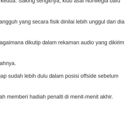
k kedua. Saking sengitnya, klub asal Norwegia baru
guh yang secara fisik dinilai lebih unggul dari dia
ebagaimana dikutip dalam rekaman audio yang dikirim
bahnya.
ap sudah lebih dulu dalam posisi offside sebelum
 memberi hadiah penalti di menit-menit akhir.