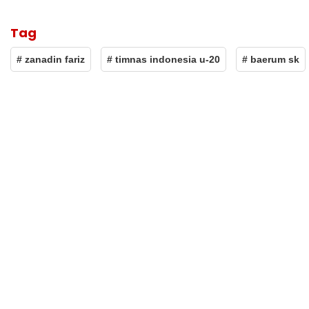
Tag
# zanadin fariz
# timnas indonesia u-20
# baerum sk