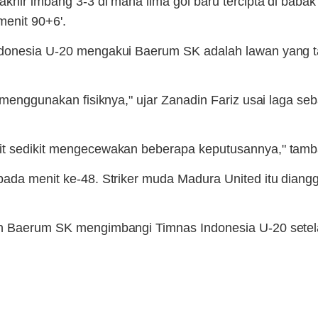
akhir imbang 3-3 di mana lima gol baru tercipta di baba
enit 90+6'.
donesia U-20 mengakui Baerum SK adalah lawan yang tang
k menggunakan fisiknya," ujar Zanadin Fariz usai laga s
sit sedikit mengecewakan beberapa keputusannya," tam
pada menit ke-48. Striker muda Madura United itu diangg
an Baerum SK mengimbangi Timnas Indonesia U-20 setelah