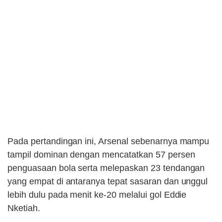
Pada pertandingan ini, Arsenal sebenarnya mampu
tampil dominan dengan mencatatkan 57 persen
penguasaan bola serta melepaskan 23 tendangan
yang empat di antaranya tepat sasaran dan unggul
lebih dulu pada menit ke-20 melalui gol Eddie
Nketiah.