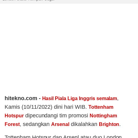
hitekno.com -
,
Hasil Piala Liga Inggris semalam
Kamis (10/11/2022) dini hari WIB.
Tottenham
dipecundangi tim promosi
Hotspur
Nottingham
, sedangkan
dikalahkan
.
Forest
Arsenal
Brighton
Tottenham Hotspur dan Arsenl atau duo London