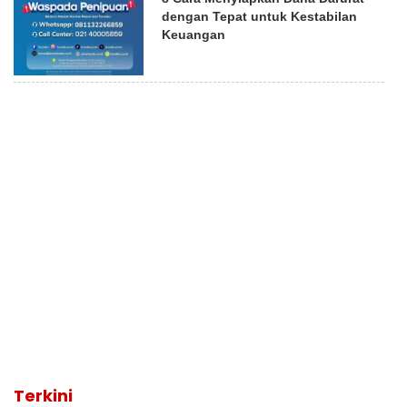
dengan Tepat untuk Kestabilan
Keuangan
Terkini