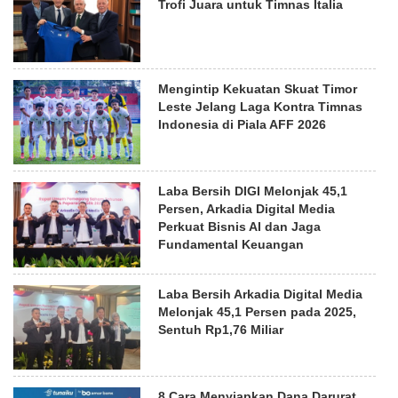
Trofi Juara untuk Timnas Italia
Mengintip Kekuatan Skuat Timor
Leste Jelang Laga Kontra Timnas
Indonesia di Piala AFF 2026
Laba Bersih DIGI Melonjak 45,1
Persen, Arkadia Digital Media
Perkuat Bisnis AI dan Jaga
Fundamental Keuangan
Laba Bersih Arkadia Digital Media
Melonjak 45,1 Persen pada 2025,
Sentuh Rp1,76 Miliar
8 Cara Menyiapkan Dana Darurat