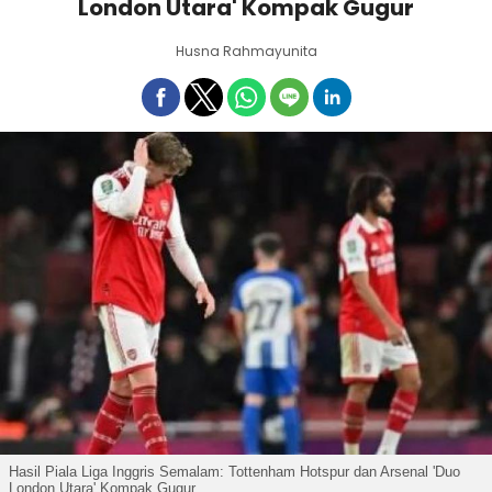
London Utara' Kompak Gugur
Husna Rahmayunita
Hasil Piala Liga Inggris Semalam: Tottenham Hotspur dan Arsenal 'Duo
London Utara' Kompak Gugur