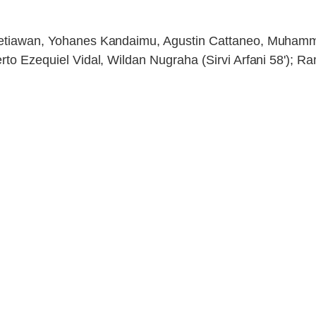
f Setiawan, Yohanes Kandaimu, Agustin Cattaneo, Muham
rto Ezequiel Vidal, Wildan Nugraha (Sirvi Arfani 58'); Ra