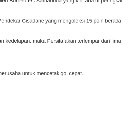
leh Borneo FC Samarinda yang kini ada di peringkat
uk Pendekar Cisadane yang mengoleksi 15 poin berada
n kedelapan, maka Persita akan terlempar dari lima
berusaha untuk mencetak gol cepat.