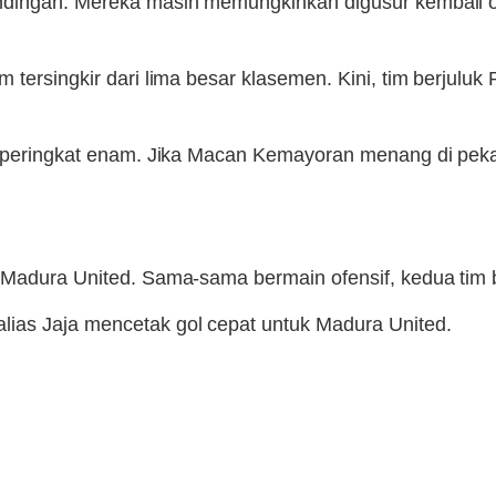
andingan. Mereka masih memungkinkan digusur kembali o
m tersingkir dari lima besar klasemen. Kini, tim berjul
di peringkat enam. Jika Macan Kemayoran menang di peka
s Madura United. Sama-sama bermain ofensif, kedua tim 
lias Jaja mencetak gol cepat untuk Madura United.