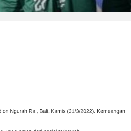
dion Ngurah Rai, Bali, Kamis (31/3/2022). Kemeangan