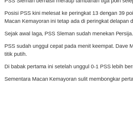
PSS Sleman berhasil meraup tambahan tiga poin sele
Posisi PSS kini melesat ke peringkat 13 dengan 39 po
Macan Kemayoran ini tetap ada di peringkat delapan 
Sejak awal laga, PSS Sleman sudah menekan Persija.
PSS sudah unggul cepat pada menit keempat. Dave Mu
titik putih.
Di babak pertama ini setelah unggul 0-1 PSS lebih b
Sementara Macan Kemayoran sulit membongkar pertaha