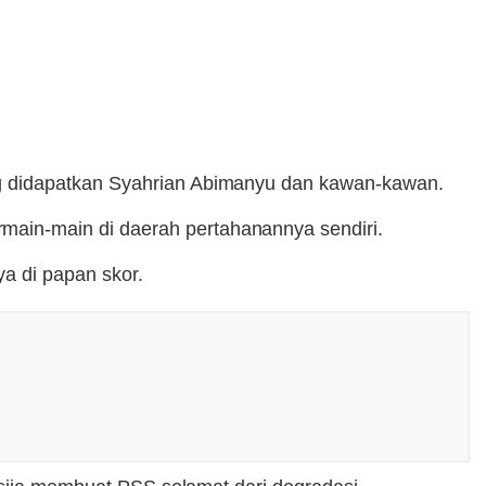
ng didapatkan Syahrian Abimanyu dan kawan-kawan.
ain-main di daerah pertahanannya sendiri.
a di papan skor.