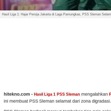
Hasil Liga 1: Hajar Persija Jakarta di Laga Pamungkas, PSS Sleman Selam
hitekno.com -
mengalahkan
Hasil Liga 1
PSS Sleman
P
ini membuat PSS Sleman selamat dari zona digradasi