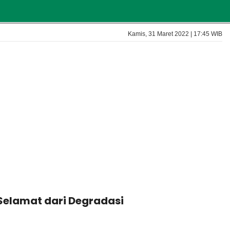
Kamis, 31 Maret 2022 | 17:45 WIB
 Selamat dari Degradasi