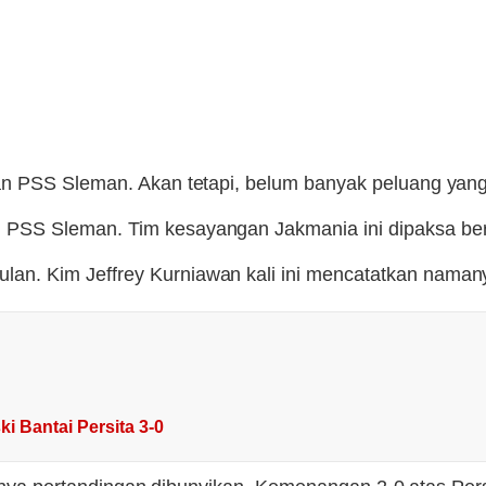
an PSS Sleman. Akan tetapi, belum banyak peluang ya
PSS Sleman. Tim kesayangan Jakmania ini dipaksa berm
. Kim Jeffrey Kurniawan kali ini mencatatkan namany
i Bantai Persita 3-0