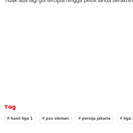
Tidak ada lagi gol tercipta hingga peluit tanda bera
Tag
# hasil liga 1
# pss sleman
# persija jakarta
# liga 