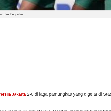
at dari Degradasi
2-0 di laga pamungkas yang digelar di Sta
ersija Jakarta
.