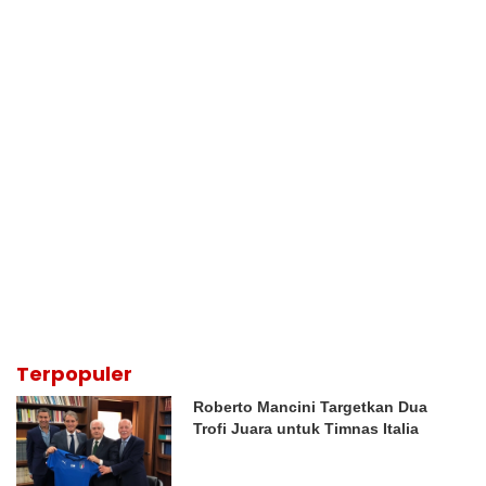
Terpopuler
Roberto Mancini Targetkan Dua
Trofi Juara untuk Timnas Italia