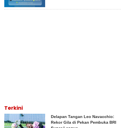
Terkini
Delapan Tangan Leo Navacchio:
Rekor Gila di Pekan Pembuka BRI
Super League