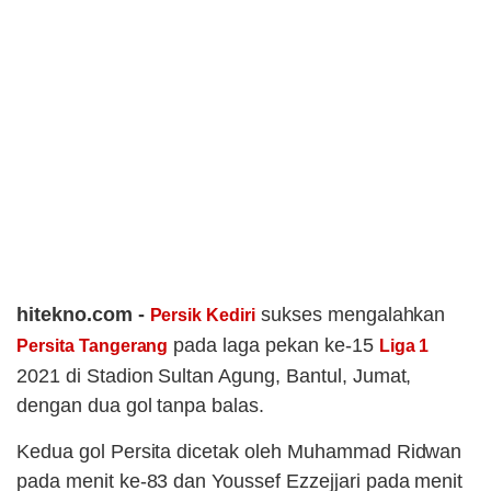
hitekno.com -
sukses mengalahkan
Persik Kediri
pada laga pekan ke-15
Persita Tangerang
Liga 1
2021 di Stadion Sultan Agung, Bantul, Jumat,
dengan dua gol tanpa balas.
Kedua gol Persita dicetak oleh Muhammad Ridwan
pada menit ke-83 dan Youssef Ezzejjari pada menit