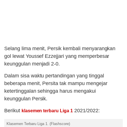
Selang lima menit, Persik kembali menyarangkan
gol lewat Youssef Ezzejjari yang memperbesar
keunggulan menjadi 2-0.
Dalam sisa waktu pertandingan yang tinggal
beberapa menit, Persita tak mampu mengejar
ketertinggalan sehingga harus mengakui
keunggulan Persik.
Berikut
2021/2022:
klasemen terbaru Liga 1
Klasemen Terbaru Liga 1. (Flashscore)