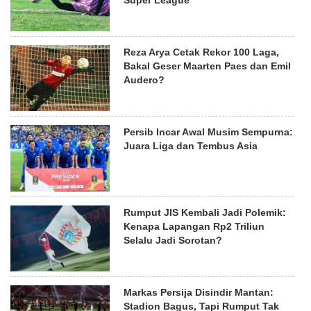
Reza Arya Cetak Rekor 100 Laga,
Bakal Geser Maarten Paes dan Emil
Audero?
Persib Incar Awal Musim Sempurna:
Juara Liga dan Tembus Asia
Rumput JIS Kembali Jadi Polemik:
Kenapa Lapangan Rp2 Triliun
Selalu Jadi Sorotan?
Markas Persija Disindir Mantan:
Stadion Bagus, Tapi Rumput Tak