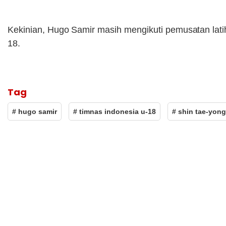
Kekinian, Hugo Samir masih mengikuti pemusatan lati
18.
Tag
# hugo samir
# timnas indonesia u-18
# shin tae-yong