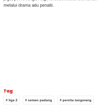
melalui drama adu penalti.
Tag
# liga 2
# semen padang
# persita tangerang