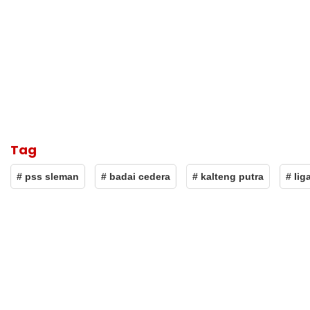
Tag
# pss sleman
# badai cedera
# kalteng putra
# lig