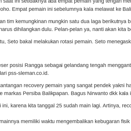
aat ini setidaknya ada empat pemain yang tengah men
roho. Empat pemain ini sebelumnya kala melawat ke Bal
an tim kemungkinan mungkin satu dua laga berikutnya ba
arus dihilangkan dulu. Pelan-pelan ya, nanti akan kita be
itu, Seto bakal melakukan rotasi pemain. Seto menega
er posisi Rangga sebagai gelandang tengah mengganti
dari pss-sleman.co.id.
tantangan recovery pemain yang sangat pendek yakni han
 markas Persiba Balikpapan. Bagus Nirwanto dkk kala it
ti ini, karena kita tanggal 25 sudah main lagi. Artinya, re
mainnya memiliki waktu mengembalikan kebugaran fisik 