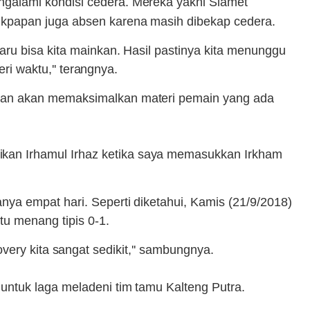
galami kondisi cedera. Mereka yakni Slamet
ikpapan juga absen karena masih dibekap cedera.
ru bisa kita mainkan. Hasil pastinya kita menunggu
ri waktu,'' terangnya.
skan akan memaksimalkan materi pemain yang ada
kan Irhamul Irhaz ketika saya memasukkan Irkham
ya empat hari. Seperti diketahui, Kamis (21/9/2018)
u menang tipis 0-1.
covery kita sangat sedikit,'' sambungnya.
untuk laga meladeni tim tamu Kalteng Putra.