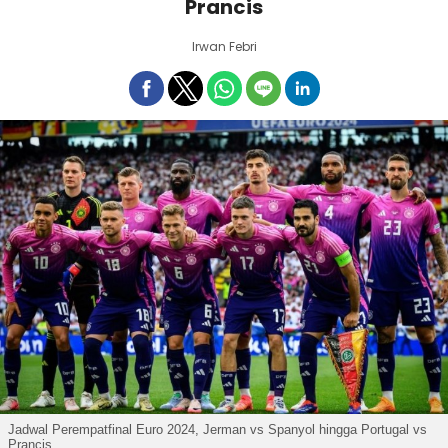
Prancis
Irwan Febri
Jadwal Perempatfinal Euro 2024, Jerman vs Spanyol hingga Portugal vs
Prancis