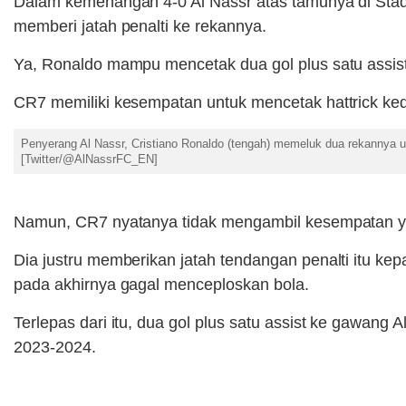
Dalam kemenangan 4-0 Al Nassr atas tamunya di Stadi
memberi jatah penalti ke rekannya.
Ya, Ronaldo mampu mencetak dua gol plus satu assist 
CR7 memiliki kesempatan untuk mencetak hattrick ked
Penyerang Al Nassr, Cristiano Ronaldo (tengah) memeluk dua rekannya us
[Twitter/@AlNassrFC_EN]
Namun, CR7 nyatanya tidak mengambil kesempatan ya
Dia justru memberikan jatah tendangan penalti itu 
pada akhirnya gagal menceploskan bola.
Terlepas dari itu, dua gol plus satu assist ke gawan
2023-2024.