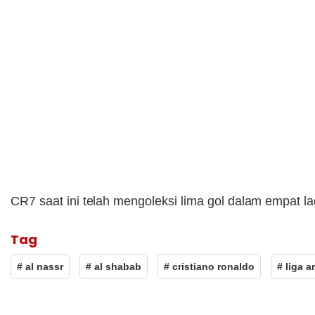
CR7 saat ini telah mengoleksi lima gol dalam empat 
Tag
# al nassr
# al shabab
# cristiano ronaldo
# liga a