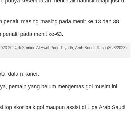
o punya kesempatan mencetak hattrick tetapi justru
an penalti masing-masing pada menit ke-13 dan 38.
 penalti pada menit ke-63.
23-2024 di Stadion Al Awal Park, Riyadh, Arab Saudi, Rabu (30/8/2023).
l dalam karier.
gnya, pemain yang belum mengemas gol musim ini
 top skor baik gol maupun assist di Liga Arab Saudi