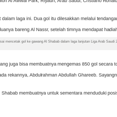
on Al Awwal Park, Riyadh, Arab Saudi, Cristiano Ronald
dalam laga ini. Dua gol itu dilesakkan melalui tendang
uanya bareng Al Nassr, setelah timnya mendapat hadiah
ai mencetak gol ke gawang Al Shabab dalam laga lanjutan Liga Arab Saudi 20
ng juga bisa membuatnya mengemas 850 gol secara tota
kepada rekannya, Abdulrahman Abdullah Ghareeb. Sayan
g Al Shabab membuatnya untuk sementara menduduki posisi