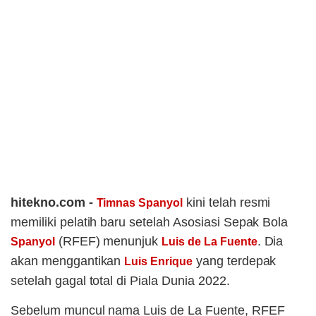
hitekno.com -
kini telah resmi
Timnas Spanyol
memiliki pelatih baru setelah Asosiasi Sepak Bola
(RFEF) menunjuk
. Dia
Spanyol
Luis de La Fuente
akan menggantikan
yang terdepak
Luis Enrique
setelah gagal total di Piala Dunia 2022.
Sebelum muncul nama Luis de La Fuente, RFEF