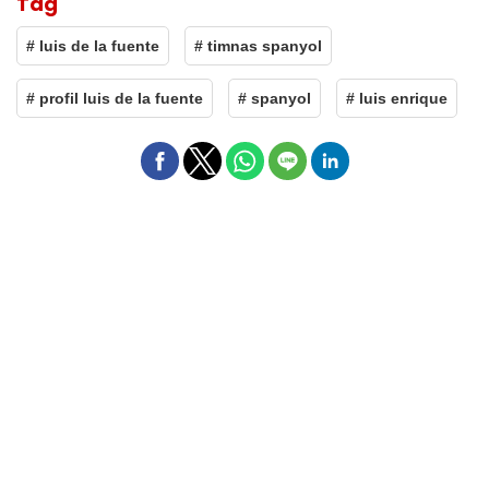
Tag
# luis de la fuente
# timnas spanyol
# profil luis de la fuente
# spanyol
# luis enrique