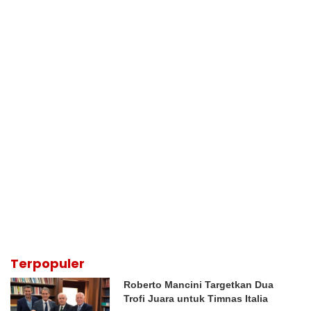
Terpopuler
Roberto Mancini Targetkan Dua
Trofi Juara untuk Timnas Italia