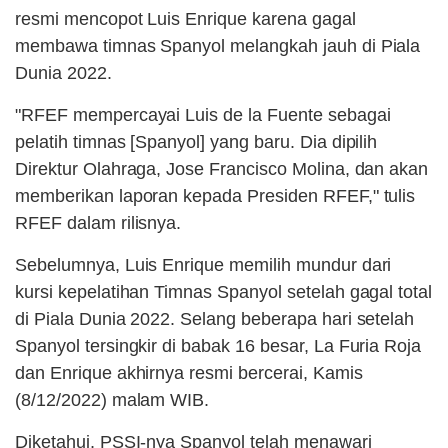
resmi mencopot Luis Enrique karena gagal
membawa timnas Spanyol melangkah jauh di Piala
Dunia 2022.
"RFEF mempercayai Luis de la Fuente sebagai
pelatih timnas [Spanyol] yang baru. Dia dipilih
Direktur Olahraga, Jose Francisco Molina, dan akan
memberikan laporan kepada Presiden RFEF," tulis
RFEF dalam rilisnya.
Sebelumnya, Luis Enrique memilih mundur dari
kursi kepelatihan Timnas Spanyol setelah gagal total
di Piala Dunia 2022. Selang beberapa hari setelah
Spanyol tersingkir di babak 16 besar, La Furia Roja
dan Enrique akhirnya resmi bercerai, Kamis
(8/12/2022) malam WIB.
Diketahui, PSSI-nya Spanyol telah menawari