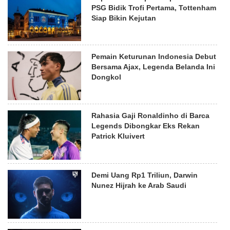
PSG Bidik Trofi Pertama, Tottenham
Siap Bikin Kejutan
Pemain Keturunan Indonesia Debut
Bersama Ajax, Legenda Belanda Ini
Dongkol
Rahasia Gaji Ronaldinho di Barca
Legends Dibongkar Eks Rekan
Patrick Kluivert
Demi Uang Rp1 Triliun, Darwin
Nunez Hijrah ke Arab Saudi