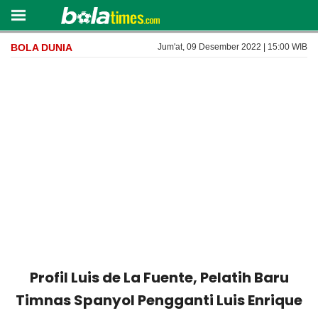
BOLA DUNIA
Jum'at, 09 Desember 2022 | 15:00 WIB
Profil Luis de La Fuente, Pelatih Baru
Timnas Spanyol Pengganti Luis Enrique