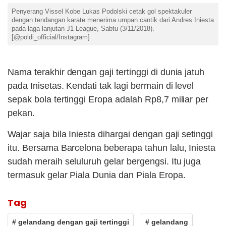
Penyerang Vissel Kobe Lukas Podolski cetak gol spektakuler
dengan tendangan karate menerima umpan cantik dari Andres Iniesta
pada laga lanjutan J1 League, Sabtu (3/11/2018).
[@poldi_official/Instagram]
Nama terakhir dengan gaji tertinggi di dunia jatuh
pada Inisetas. Kendati tak lagi bermain di level
sepak bola tertinggi Eropa adalah Rp8,7 miliar per
pekan.
Wajar saja bila Iniesta dihargai dengan gaji setinggi
itu. Bersama Barcelona beberapa tahun lalu, Iniesta
sudah meraih seluluruh gelar bergengsi. Itu juga
termasuk gelar Piala Dunia dan Piala Eropa.
Tag
# gelandang dengan gaji tertinggi
# gelandang