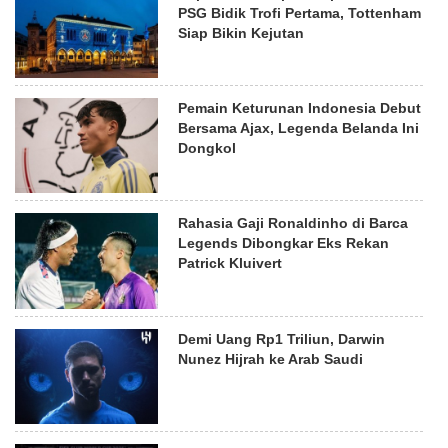
PSG Bidik Trofi Pertama, Tottenham
Siap Bikin Kejutan
Pemain Keturunan Indonesia Debut
Bersama Ajax, Legenda Belanda Ini
Dongkol
Rahasia Gaji Ronaldinho di Barca
Legends Dibongkar Eks Rekan
Patrick Kluivert
Demi Uang Rp1 Triliun, Darwin
Nunez Hijrah ke Arab Saudi