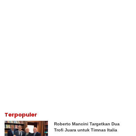
Terpopuler
Roberto Mancini Targetkan Dua
Trofi Juara untuk Timnas Italia