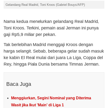
Gelandang Real Madrid, Toni Kroos (Gabriel Bouys/AFP)
Nama kedua menelurkan gelandang Real Madrid,
Toni Kroos. Terkini, pemain asal Jerman ini punya
gaji Rp5,9 miliar per pekan.
Tak berlebihan Madrid menggaji Kroos dengan
harga selangit. Sebab, beberapa gelar sudah masuk
ke kabin El Real mulai dari juara La Liga, Coppa del
Rey, hingga Piala Dunia bersama Timnas Jerman.
Baca Juga
Menggiurkan, Segini Nominal yang Diterima
Wasit jika Ikut 'Main' di Liga 1