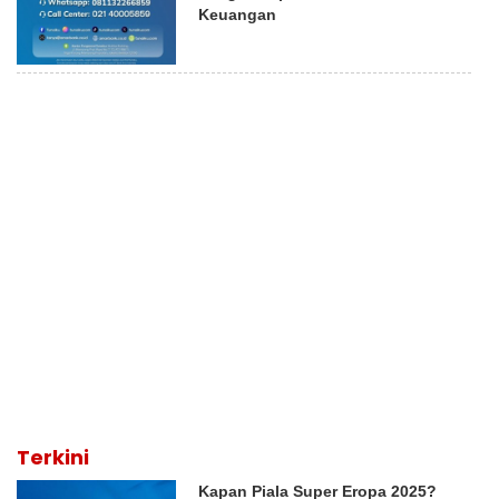
Keuangan
Terkini
Kapan Piala Super Eropa 2025?