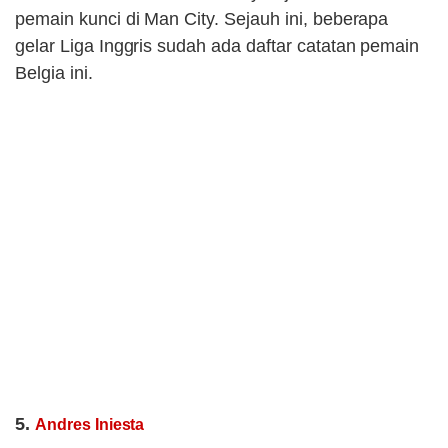
pemain kunci di Man City. Sejauh ini, beberapa
gelar Liga Inggris sudah ada daftar catatan pemain
Belgia ini.
5.
Andres Iniesta