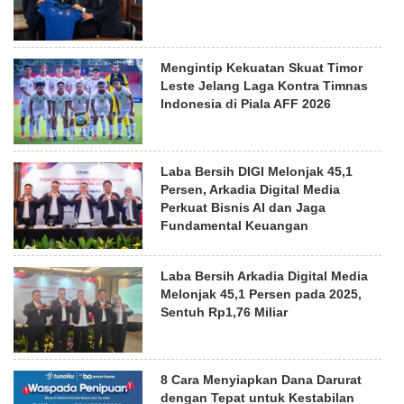
Mengintip Kekuatan Skuat Timor
Leste Jelang Laga Kontra Timnas
Indonesia di Piala AFF 2026
Laba Bersih DIGI Melonjak 45,1
Persen, Arkadia Digital Media
Perkuat Bisnis AI dan Jaga
Fundamental Keuangan
Laba Bersih Arkadia Digital Media
Melonjak 45,1 Persen pada 2025,
Sentuh Rp1,76 Miliar
8 Cara Menyiapkan Dana Darurat
dengan Tepat untuk Kestabilan