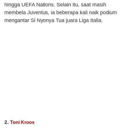
hingga UEFA Nations. Selain itu, saat masih
membela Juventus, ia beberapa kali naik podium
mengantar Si Nyonya Tua juara Liga Italia.
2.
Toni Kroos