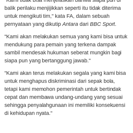
"Kami tidak bisa menjelaskan bahwa siapa pun di
balik perilaku menjijikkan seperti itu tidak diterima
untuk mengikuti tim," kata FA, dalam sebuah
pernyataan yang dikutip
Antara
dari
BBC Sport
.
"Kami akan melakukan semua yang kami bisa untuk
mendukung para pemain yang terkena dampak
sambil mendesak hukuman seberat mungkin bagi
siapa pun yang bertanggung jawab."
"Kami akan terus melakukan segala yang kami bisa
untuk menghapus diskriminasi dari sepak bola,
tetapi kami memohon pemerintah untuk bertindak
cepat dan membawa undang-undang yang sesuai
sehingga penyalahgunaan ini memiliki konsekuensi
di kehidupan nyata."