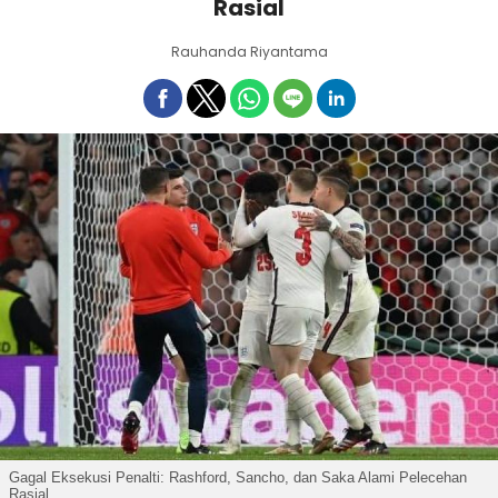
Rasial
Rauhanda Riyantama
Gagal Eksekusi Penalti: Rashford, Sancho, dan Saka Alami Pelecehan
Rasial