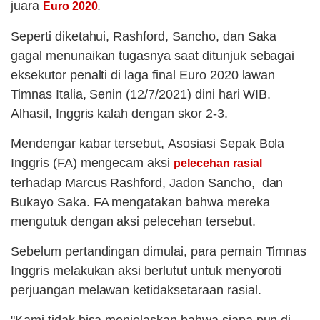
juara
.
Euro 2020
Seperti diketahui, Rashford, Sancho, dan Saka
gagal menunaikan tugasnya saat ditunjuk sebagai
eksekutor penalti di laga final Euro 2020 lawan
Timnas Italia, Senin (12/7/2021) dini hari WIB.
Alhasil, Inggris kalah dengan skor 2-3.
Mendengar kabar tersebut, Asosiasi Sepak Bola
Inggris (FA) mengecam aksi
pelecehan rasial
terhadap Marcus Rashford, Jadon Sancho, dan
Bukayo Saka. FA mengatakan bahwa mereka
mengutuk dengan aksi pelecehan tersebut.
Sebelum pertandingan dimulai, para pemain Timnas
Inggris melakukan aksi berlutut untuk menyoroti
perjuangan melawan ketidaksetaraan rasial.