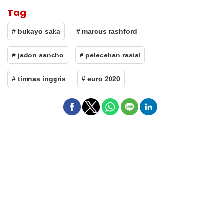
Tag
# bukayo saka
# marcus rashford
# jadon sancho
# pelecehan rasial
# timnas inggris
# euro 2020