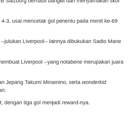
RB Salzburg berhasil bangkit dan menyamakan skor
4-3, usai mencetak gol penentu pada menit ke-69
--julukan Liverpool-- lainnya dibukukan Sadio Mane
membuat Liverpool --yang notabene merupakan juara
an Jepang Takumi Minamino, serta
wonderkid
an
.
t, dengan tiga gol menjadi
reward
-nya.