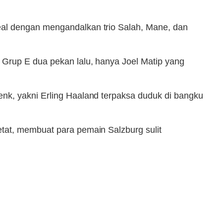
eal dengan mengandalkan trio Salah, Mane, dan
 Grup E dua pekan lalu, hanya Joel Matip yang
nk, yakni Erling Haaland terpaksa duduk di bangku
tat, membuat para pemain Salzburg sulit