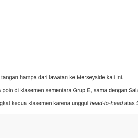
tangan hampa dari lawatan ke Merseyside kali ini.
a poin di klasemen sementara Grup E, sama dengan Sal
ingkat kedua klasemen karena unggul
head-to-head
atas 