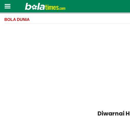
BOLA DUNIA
Diwarnai H