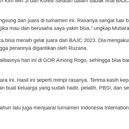
an Kim Min Ji dari Korea Selatan dalam babak final BA
ung dan juara di turnamen ini. Rasanya sangat luar bia
 jika mau dan berusaha saya yakin bisa," ungkap Mutiara 
gka bisa meraih gelar juara dari BAJC 2023. Dia mengak
gga perannya digantikan oleh Ruzana.
itasnya hari ini di GOR Among Rogo, sehingga bisa bang
ara ini. Hasil ini seperti mimpi rasanya. Terima kasih 
an buat keluarga yang sudah hadir, pelatih, PBSI, da
ahun lalu juga menjuarai turnamen Indonesia Internation