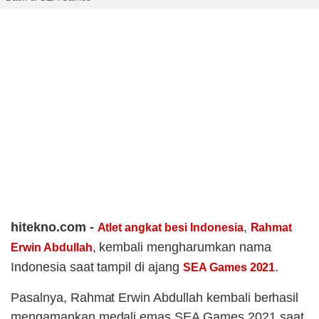
hitekno.com -
,
Atlet angkat besi Indonesia
Rahmat
, kembali mengharumkan nama
Erwin Abdullah
Indonesia saat tampil di ajang
.
SEA Games 2021
Pasalnya, Rahmat Erwin Abdullah kembali berhasil
mengamankan medali emas SEA Games 2021 saat