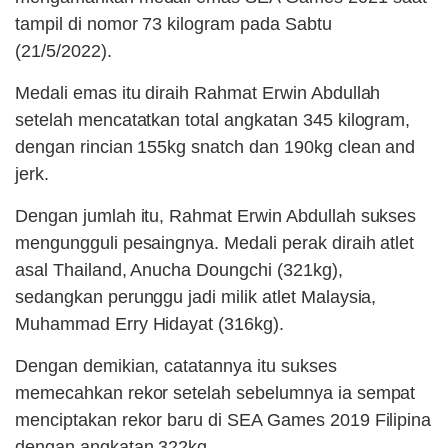
tampil di nomor 73 kilogram pada Sabtu
(21/5/2022).
Medali emas itu diraih Rahmat Erwin Abdullah
setelah mencatatkan total angkatan 345 kilogram,
dengan rincian 155kg snatch dan 190kg clean and
jerk.
Dengan jumlah itu, Rahmat Erwin Abdullah sukses
mengungguli pesaingnya. Medali perak diraih atlet
asal Thailand, Anucha Doungchi (321kg),
sedangkan perunggu jadi milik atlet Malaysia,
Muhammad Erry Hidayat (316kg).
Dengan demikian, catatannya itu sukses
memecahkan rekor setelah sebelumnya ia sempat
menciptakan rekor baru di SEA Games 2019 Filipina
dengan angkatan 322kg.