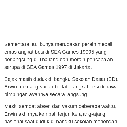
Sementara itu, ibunya merupakan peraih medali
emas angkat besi di SEA Games 19995 yang
berlangsung di Thailand dan meraih pencapaian
serupa di SEA Games 1997 di Jakarta.
Sejak masih duduk di bangku Sekolah Dasar (SD),
Erwin memang sudah berlatih angkat besi di bawah
bimbingan ayahnya secara langsung.
Meski sempat absen dan vakum beberapa waktu,
Erwin akhirnya kembali terjun ke ajang-ajang
nasional saat duduk di bangku sekolah menengah