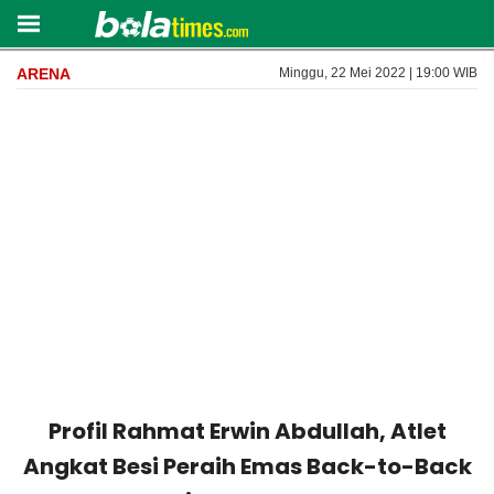
ARENA
Minggu, 22 Mei 2022 | 19:00 WIB
Profil Rahmat Erwin Abdullah, Atlet
Angkat Besi Peraih Emas Back-to-Back