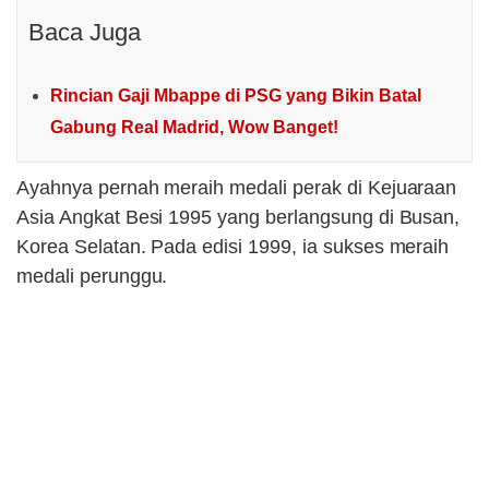
Baca Juga
Rincian Gaji Mbappe di PSG yang Bikin Batal
Gabung Real Madrid, Wow Banget!
Ayahnya pernah meraih medali perak di Kejuaraan
Asia Angkat Besi 1995 yang berlangsung di Busan,
Korea Selatan. Pada edisi 1999, ia sukses meraih
medali perunggu.